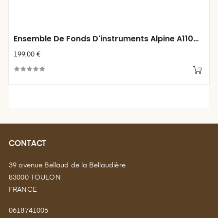
Ensemble De Fonds D'instruments Alpine A110
Identique Origine
199,00 €
CONTACT
39 avenue Bellaud de la Bellaudière
83000 TOULON
FRANCE
0618741006